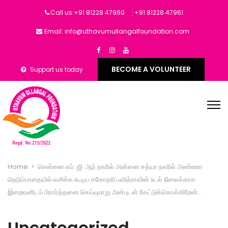
Call us:+91 81228 47960
‎+91 81228 47961
Email: info@uthavumullangalfoundation.com
BECOME A VOLUNTEER
Support us today
Home
>
சென்னை எம். ஜி. ஆர் நகரில் அன்னை சத்யா நகரில் அண்ணா
நெடும்பாதையில் வசிக்க கூடிய சகோதரி பவித்ராவின் உடல் நிலைக்காக
இறைவனிடம் பிரார்த்தனை செய்யுமாறு அன்புடன் கேட்டுக்கொள்கிறேன்…
Uncategorized