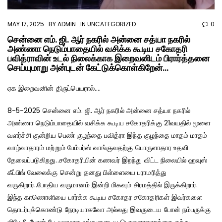
MAY 17, 2025
BY
ADMIN
IN
UNCATEGORIZED
0
சென்னை எம். ஜி. ஆர் நகரில் அன்னை சத்யா நகரில்
அண்ணா நெடும்பாதையில் வசிக்க கூடிய சகோதரி
பவித்ராவின் உடல் நிலைக்காக இறைவனிடம் பிரார்த்தனை
செய்யுமாறு அன்புடன் கேட்டுக்கொள்கிறேன்…
ஏக இறைவனின் திருப்பெயரால்….
8-5-2025 சென்னை எம். ஜி. ஆர் நகரில் அன்னை சத்யா நகரில்
அண்ணா நெடும்பாதையில் வசிக்க கூடிய சகோதரிக்கு 21வயதில் மூளை
வளர்ச்சி குன்றிய பெண் குழந்தை பவித்ரா இந்த குழந்தை மாதம் மாதம்
வாழ்வாதாரம் மற்றும் பேம்பர்ஸ் வாங்குவதற்கு பொருளாதார உதவி
தேவைப்படுகிறது..சகோதரியின் கணவர் இறந்து விட்ட நிலையில் ஹவுஸ்
கீப்பிங் வேலைக்கு சென்று தனது பிள்ளையை பராமரித்து
வருகிறார்..போதிய வருமானம் இன்றி மிகவும் சிரமத்தில் இருக்கிறார்.
இந்த காணொளியை பார்க்க கூடிய சகோதர சகோதரிகள் இவர்களை
தொடர்புக்கொண்டு நேரடியாகவோ அல்லது இவருடைய போன் நம்பருக்கு
ஜிபே & போன் பே மூலமாக உங்களுடைய பொருளாதாரத்தை தந்து