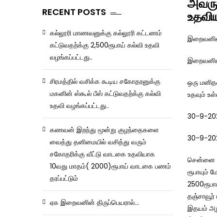
அவரு
RECENT POSTS
உதவிய
கல்லூரி மாணவனுக்கு கல்லூரி கட்டணம்
இறைவனின் 
கட்டுவதற்க்கு 2,500ரூபாய் கல்வி உதவி
வழங்கப்பட்டது..
இறைவனின் 
சிரமத்தில் வசிக்க கூடிய சகோதரனுக்கு
ஒரு மனித
மகனின் ஸ்கூல் பீஸ் கட்டுவதற்க்கு கல்வி
உதவும் உள
உதவி வழங்கப்பட்டது..
30-9-20
கணவன் இறந்து மூன்று குழந்தைகளை
30-9-20
வைத்து தனிமையில் வசித்து வரும்
சகோதரிக்கு வீட்டு வாடகை உதவியாக
சென்னை க
10வது மாதம்( 2000)ரூபாய் வாடகை பணம்
ரூபாயும் 
தரப்பட்டும்
2500ரூபாய
தஞ்சாவூர்
ஏக இறைவனின் திருப்பெயரால்…
இதயம் அற