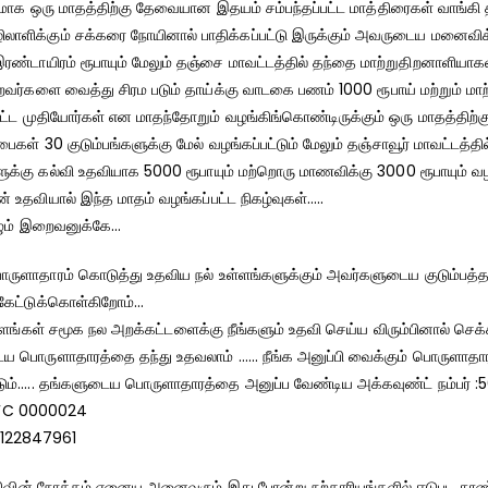
ாக ஒரு மாதத்திற்கு தேவையான இதயம் சம்பந்தப்பட்ட மாத்திரைகள் வாங்கி தர
லாளிக்கும் சக்கரை நோயினால் பாதிக்கப்பட்டு இருக்கும் அவருடைய மனைவிக்
ண்டாயிரம் ரூபாயும் மேலும் தஞ்சை மாவட்டத்தில் தந்தை மாற்றுதிறனாளியாக
றவர்களை வைத்து சிரம படும் தாய்க்கு வாடகை பணம் 1000 ரூபாய் மற்றும் மாற
பட்ட முதியோர்கள் என மாதந்தோறும் வழங்கிங்கொண்டிருக்கும் ஒரு மாதத்தி
ைகள் 30 குடும்பங்களுக்கு மேல் வழங்கப்பட்டும் மேலும் தஞ்சாவூர் மாவட்டத்த
்கு கல்வி உதவியாக 5000 ரூபாயும் மற்றொரு மாணவிக்கு 3000 ரூபாயும் வழங
உதவியால் இந்த மாதம் வழங்கப்பட்ட நிகழ்வுகள்…..
கழும் இறைவனுக்கே…
ருளாதாரம் கொடுத்து உதவிய நல் உள்ளங்களுக்கும் அவர்களுடைய குடும்பத்தா
 கேட்டுக்கொள்கிறோம்…
்ளங்கள் சமூக நல அறக்கட்டளைக்கு நீங்களும் உதவி செய்ய விரும்பினால் ச
ய பொருளாதாரத்தை தந்து உதவலாம் …… நீங்க அனுப்பி வைக்கும் பொருளாதாரத
டும்….. தங்களுடைய பொருளாதாரத்தை அனுப்ப வேண்டிய அக்கவுண்ட் நம்பர் 
DFC 0000024
8122847961
திவின் நோக்கம் ஏனைய அனைவரும் இது போன்று நற்காரியங்களில் ஈடுபட தூண