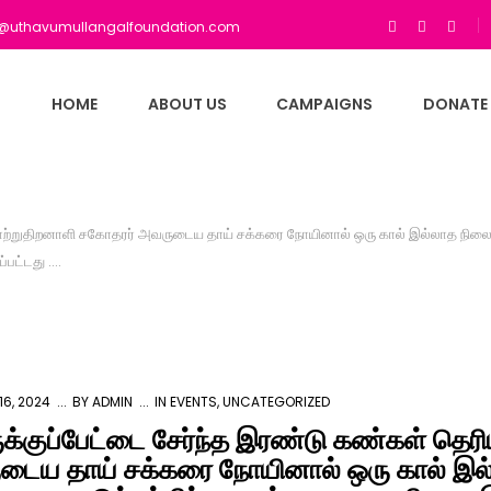
fo@uthavumullangalfoundation.com
HOME
ABOUT US
CAMPAIGNS
DONATE
ாற்றுதிறனாளி சகோதரர் அவருடைய தாய் சக்கரை நோயினால் ஒரு கால் இல்லாத நிலையி
பட்டது ….
6, 2024
BY
ADMIN
IN
EVENTS
,
UNCATEGORIZED
்குப்பேட்டை சேர்ந்த இரண்டு கண்கள் தெர
ைய தாய் சக்கரை நோயினால் ஒரு கால் இல்ல