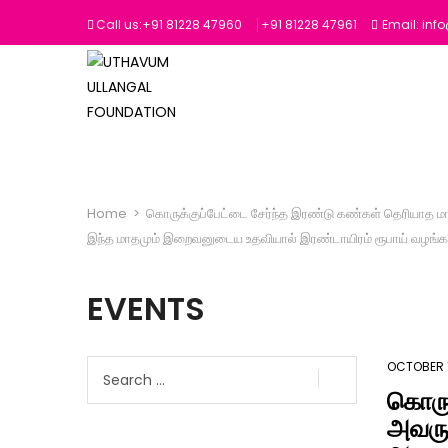
Call us:+91 81228 47960
‎+91 81228 47961
Email: in
Home
>
கொருக்குப்பேட்டை சேர்ந்த இரண்டு கண்கள் தெரியாத ம
இந்த மாதமும் இறைவனுடைய உதவியால் இரண்டாயிரம் ரூபாய் வழங்கப்
EVENTS
Search
OCTOBER 1
for:
கொருக
அவருட