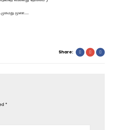
.முகமது மூஸா…..
Share:
ked
*