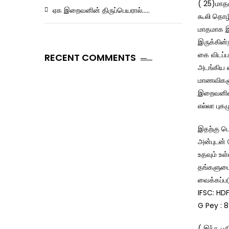
( 25)மாதம
ஏக இறைவனின் திருப்பெயரால்…..
கூலி தொழி
மாதமாக இர
இருக்கின்
கை விடப்
RECENT COMMENTS
அடங்கிய ப
மாணவிகளுக
இறைவனின் 
எல்லா பு
இதற்கு பொ
அன்புடன்
உதவும் உள
தங்களுடை
வைக்கப்ப
IFSC: H
G Pey : 
( இந்த ப