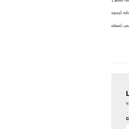
உதவும் உள
எல்லாப் ப
Y