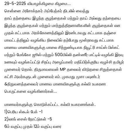
29-5-2025 வியாழக்கிழமை கிழமை….
சென்னை அசோக்நகர் அம்பேத்கர் திடலில் வைத்து
தாய் தந்தையை இழந்த குழந்தைகள் மற்றும் தாய் அல்லது தந்தையை
இழந்த குழந்தைகள் மற்றும் மாற்றுத்திறனாளிகளின் குழந்தைகள் என
முதல் கட்டமாக அரக்கோணத்திலும் இரண்டாவது கட்டமாக தஞ்சை
மாவட்டத்திலும் வழங்கிய நிலையில் தற்போது மூன்றாவது கட்டமாக
மாணவ மாணவிகளுக்கு மாலை சிற்றுண்டியாக நியூட்ரி சாய்ஸ் பிஸ்கட்
மற்றும் மேங்கோ ஜூஸ் மற்றும் 500மில்லி தண்ணீர் பாட்டில் வழங்கி இரவு
உணவும் வழங்கப்பட்டு சிறப்பு அழைப்பாளர் மதிப்பிற்க்குரிய எழுச்சி தமிழர்
முனைவர் தொல். திருமாவளவன் MP தலைவர் விடுதலை சிறுத்தைகள்
கட்சி அவர்களுடன் முனைவர் எம். முகமது மூசா பவுண்டர்
&நிறுவனத்தலைவர் மாணவ மாணவிகளுக்கு கல்வி உபகரண
பொருட்களை வழங்கினார்கள்….
மாணவர்களுக்கு கொடுக்கப்பட்ட கல்வி உபகரணங்கள்..
1)பெரிய ஸ்கூல் பேக் -1
2)லாங் சைஸ் நோட்டுகள் -5
6ம் வகுப்பு முதல் 12ம் வகுப்பு வரை