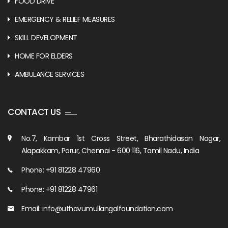
FOOD DRIVE
EMERGENCY & RELIEF MEASURES
SKILL DEVELOPMENT
HOME FOR ELDERS
AMBULANCE SERVICES
CONTACT US
No.7, Kambar 1st Cross Street, Bharathidasan Nagar,
Alapakkam, Porur, Chennai - 600 116, Tamil Nadu, India
Phone: +91 81228 47960
Phone: ‎+91 81228 47961
Email: info@uthavumullangalfoundation.com