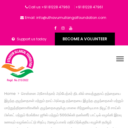
Call us:+91 81228 47960
‎+91 81228 47961
Email: info@uthavumullangalfoundation.com
BECOME A VOLUNTEER
Support us today
Home
>
சென்னை அசோக்நகர் அம்பேத்கர் திடலில் வைத்துதாய் தந்தையை
இழந்த குழந்தைகள் மற்றும் தாய் அல்லது தந்தையை இழந்த குழந்தைகள் மற்றும்
மாற்றுத்திறனாளிகளின் குழந்தைகளுக்கு மாலை சிற்றுண்டியாக நியூட்ரி சாய்ஸ்
பிஸ்கட் மற்றும் மேங்கோ ஜூஸ் மற்றும் 500மில்லி தண்ணீர் பாட்டில் வழங்கி இரவு
உணவும் வழங்கப்பட்டு சிறப்பு அழைப்பாளர் மதிப்பிற்க்குரிய எழுச்சி தமிழர்