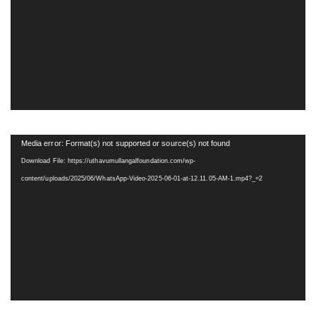
Video
Media error: Format(s) not supported or source(s) not found
Player
Download File: https://uthavumullangalfoundation.com/wp-
content/uploads/2025/06/WhatsApp-Video-2025-06-01-at-12.11.05-AM-1.mp4?_=2