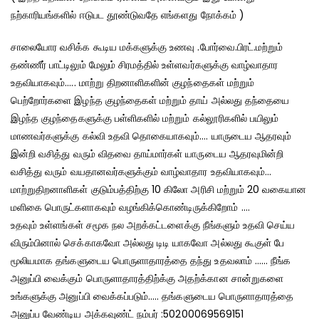
நற்காரியங்களில் ஈடுபட தூண்டுவதே எங்களது நோக்கம் )
சாலையோர வசிக்க கூடிய மக்களுக்கு உணவு .போர்வை.பிரட்.மற்றும்
தண்ணீர் பாட்டிலும் மேலும் சிரமத்தில் உள்ளவர்களுக்கு வாழ்வாதார
உதவியாகவும்….. மாற்று திறனாளிகளின் குழந்தைகள் மற்றும்
பெற்றோர்களை இழந்த குழந்தைகள் மற்றும் தாய் அல்லது தந்தையை
இழந்த குழந்தைகளுக்கு பள்ளிகளில் மற்றும் கல்லூரிகளில் பயிலும்
மாணவர்களுக்கு கல்வி உதவி தொகையாகவும்…. யாருடைய ஆதரவும்
இன்றி வசித்து வரும் விதவை தாய்மார்கள் யாருடைய ஆதரவுமின்றி
வசித்து வரும் வயதானவர்களுக்கும் வாழ்வாதார உதவியாகவும்…
மாற்றுதிறனாளிகள் குடும்பத்திற்கு 10 கிலோ அரிசி மற்றும் 20 வகையான
மளிகை பொருட்களாகவும் வழங்கிக்கொண்டிருக்கிறோம் ….
உதவும் உள்ளங்கள் சமூக நல அறக்கட்டளைக்கு நீங்களும் உதவி செய்ய
விரும்பினால் செக்காகவோ அல்லது டிடி யாகவோ அல்லது கூகுள் பே
மூலியமாக தங்களுடைய பொருளாதாரத்தை தந்து உதவலாம் …… நீங்க
அனுப்பி வைக்கும் பொருளாதாரத்திற்க்கு அதற்க்கான சான்றுகளை
உங்களுக்கு அனுப்பி வைக்கப்படும்….. தங்களுடைய பொருளாதாரத்தை
அனுப்ப வேண்டிய அக்கவுண்ட் நம்பர் :50200069569151