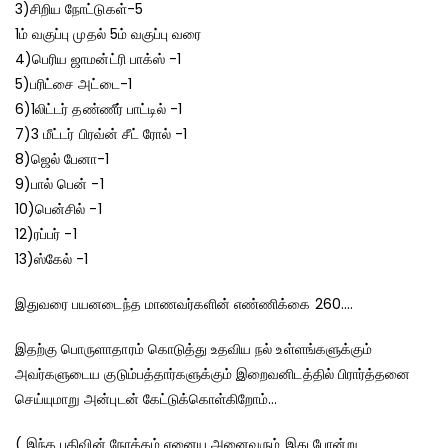
3)சிறிய நோட்டுகள்-5
1ம் வகுப்பு முதல் 5ம் வகுப்பு வரை
4)பெரிய ஜாமன்ட்ரி பாக்ஸ் -1
5)பரிட்சை அட்டை-1
6)1லிட்டர் தண்ணீர் பாட்டில் -1
7)3 மீட்டர் பிரவ்ன் சீட் ரோல் -1
8)ஜெல் பேனா-1
9)பால் பென் -1
10)பென்சில் -1
12)ரப்பர் -1
13)ஸ்கேல் -1
இதுவரை பயனடைந்த மாணவர்களின் எண்ணிக்கை 260….
இதற்கு பொருளாதாரம் கொடுத்து உதவிய நல் உள்ளங்களுக்கும்
அவர்களுடைய குடும்பத்தார்களுக்கும் இறைவனிடத்தில் பிரார்த்தனை
செய்யுமாறு அன்புடன் கேட்டுக்கொள்கிறோம்…
( இந்த பதிவின் நோக்கம் ஏனைய அனைவரும் இது போன்று