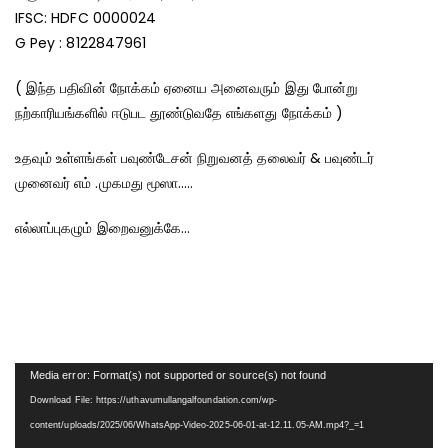
IFSC: HDFC 0000024
G Pey : 8122847961
( இந்த பதிவின் நோக்கம் ஏனைய அனைவரும் இது போன்று
நற்காரியங்களில் ஈடுபட தூண்டுவதே எங்களது நோக்கம் )
உதவும் உள்ளங்கள் பவுண்டேசன் நிறுவனத் தலைவர் & பவுண்டர்
முனைவர் எம் .முகமது மூஸா…..
எல்லாப்புகழும் இறைவனுக்கே…
Video
Media error: Format(s) not supported or source(s) not found
Player
Download File: https://uthavumullangalfoundation.com/wp-
content/uploads/2025/06/WhatsApp-Video-2025-06-01-at-12.11.05-AM.mp4?_=1