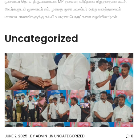
முனைவர் தொல். திருமாவளவன் MP தலைவர் விடுதலை சிறுத்தைகள் கட்சி
அவர்களுடன் முனைவர் எம். முகமது மூசா பவுண்டர் &நிறுவனத்தலைவர்
மாணவ மாணவிகளுக்கு கல்வி உபகரண பொருட்களை வழங்கினார்கள்….
Uncategorized
JUNE 2, 2025
BY
ADMIN
IN
UNCATEGORIZED
0