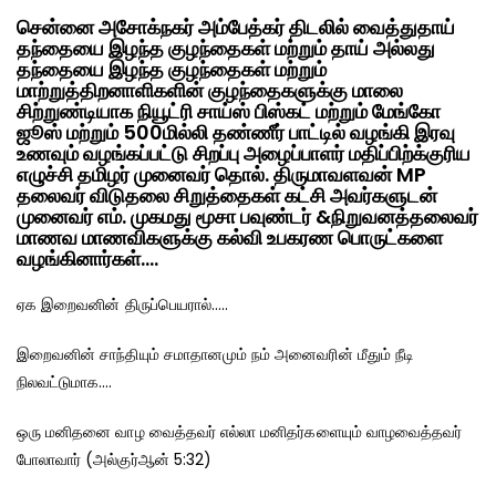
சென்னை அசோக்நகர் அம்பேத்கர் திடலில் வைத்துதாய்
தந்தையை இழந்த குழந்தைகள் மற்றும் தாய் அல்லது
தந்தையை இழந்த குழந்தைகள் மற்றும்
மாற்றுத்திறனாளிகளின் குழந்தைகளுக்கு மாலை
சிற்றுண்டியாக நியூட்ரி சாய்ஸ் பிஸ்கட் மற்றும் மேங்கோ
ஜூஸ் மற்றும் 500மில்லி தண்ணீர் பாட்டில் வழங்கி இரவு
உணவும் வழங்கப்பட்டு சிறப்பு அழைப்பாளர் மதிப்பிற்க்குரிய
எழுச்சி தமிழர் முனைவர் தொல். திருமாவளவன் MP
தலைவர் விடுதலை சிறுத்தைகள் கட்சி அவர்களுடன்
முனைவர் எம். முகமது மூசா பவுண்டர் &நிறுவனத்தலைவர்
மாணவ மாணவிகளுக்கு கல்வி உபகரண பொருட்களை
வழங்கினார்கள்….
ஏக இறைவனின் திருப்பெயரால்…..
இறைவனின் சாந்தியும் சமாதானமும் நம் அனைவரின் மீதும் நீடி
நிலவட்டுமாக….
ஒரு மனிதனை வாழ வைத்தவர் எல்லா மனிதர்களையும் வாழவைத்தவர்
போலாவார் (அல்குர்ஆன் 5:32)