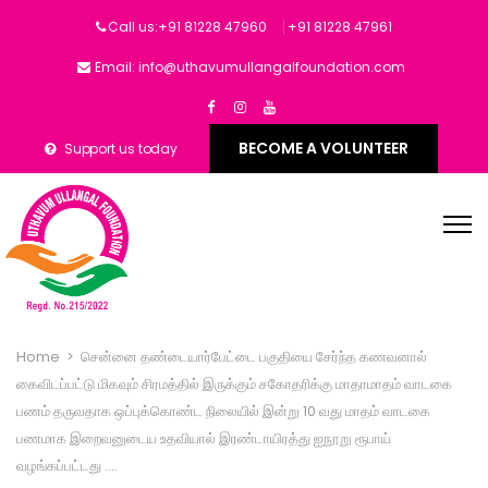
Call us:+91 81228 47960
‎+91 81228 47961
Email: info@uthavumullangalfoundation.com
BECOME A VOLUNTEER
Support us today
Home
>
சென்னை தண்டையார்பேட்டை பகுதியை சேர்ந்த கணவனால்
கைவிடப்பட்டு மிகவும் சிரமத்தில் இருக்கும் சகோதரிக்கு மாதாமாதம் வாடகை
பணம் தருவதாக ஒப்புக்கொண்ட நிலையில் இன்று 10 வது மாதம் வாடகை
பணமாக இறைவனுடைய உதவியால் இரண்டாயிரத்து ஐநூறு ரூபாய்
வழங்கப்பட்டது ….