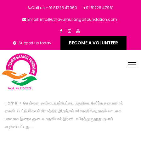
Call us:+91 81228 47960
‎+91 81228 47961
Email: info@uthavumullangalfoundation.com
BECOME A VOLUNTEER
Support us today
Home
>
சென்னை தண்டையார்பேட்டை பகுதியை சேர்ந்த கணவனால்
கைவிடப்பட்டு மிகவும் சிரமத்தில் இருக்கும் சகோதரிக்கு,மாதம் வாடகை
பணமாக இறைவனுடைய உதவியால் இரண்டாயிரத்து ஐநூறு ரூபாய்
வழங்கப்பட்டது ….