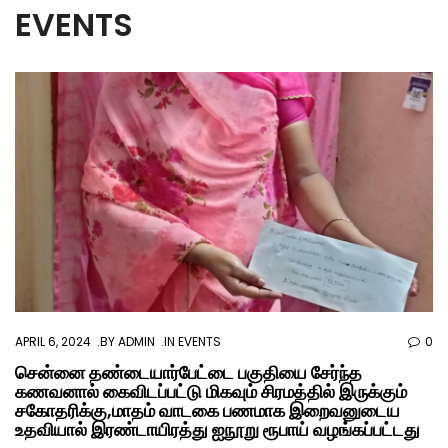
EVENTS
APRIL 6, 2024
BY
ADMIN
IN
EVENTS
0
சென்னை தண்டையார்பேட்டை பகுதியை சேர்ந்த
கணவனால் கைவிடப்பட்டு மிகவும் சிரமத்தில் இருக்கும்
சகோதரிக்கு,மாதம் வாடகை பணமாக இறைவனுடைய
உதவியால் இரண்டாயிரத்து ஐநூறு ரூபாய் வழங்கப்பட்டது